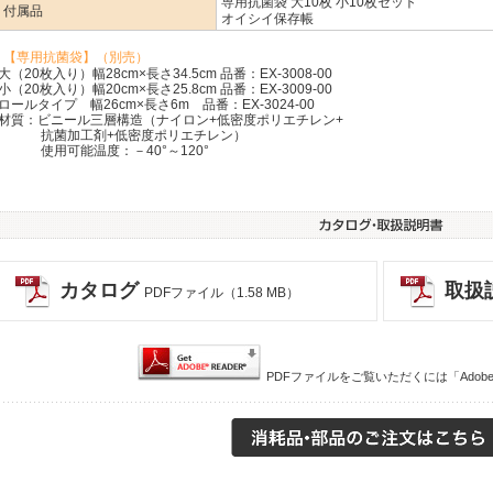
専用抗菌袋 大10枚 小10枚セット
付属品
オイシイ保存帳
【専用抗菌袋】（別売）
大（20枚入り）幅28cm×長さ34.5cm 品番：EX-3008-00
小（20枚入り）幅20cm×長さ25.8cm 品番：EX-3009-00
ロールタイプ 幅26cm×長さ6m 品番：EX-3024-00
材質：ビニール三層構造（ナイロン+低密度ポリエチレン+
抗菌加工剤+低密度ポリエチレン）
使用可能温度：－40°～120°
カタログ
取扱
PDFファイル（1.58 MB）
PDFファイルをご覧いただくには「Adobe