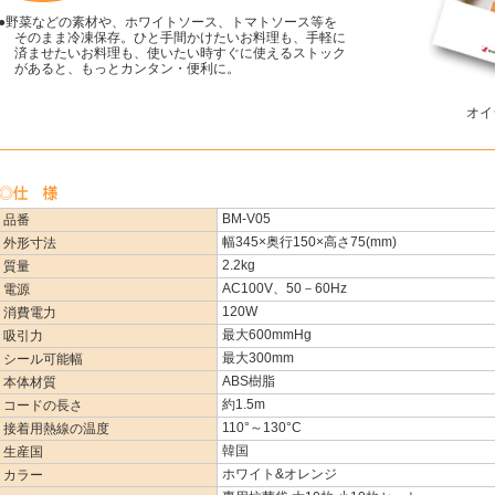
●野菜などの素材や、ホワイトソース、トマトソース等を
そのまま冷凍保存。ひと手間かけたいお料理も、手軽に
済ませたいお料理も、使いたい時すぐに使えるストック
があると、もっとカンタン・便利に。
オイシ
BM-V05
品番
幅345×奥行150×高さ75(mm)
外形寸法
2.2kg
質量
AC100V、50－60Hz
電源
120W
消費電力
最大600mmHg
吸引力
最大300mm
シール可能幅
ABS樹脂
本体材質
約1.5m
コードの長さ
110°～130°C
接着用熱線の温度
韓国
生産国
ホワイト&オレンジ
カラー