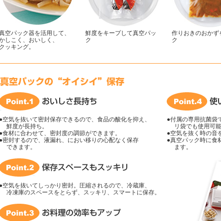
真空パック器を活用して、
鮮度をキープして真空パッ
作りおきのおかず
かしこく、おいしく、
ク
ク
クッキング。
●空気を抜いて密封保存できるので、食品の酸化を抑え、
●付属の専用抗菌袋
鮮度が長持ち。
リ袋でも使用可能
●食材に合わせて、密封度の調節ができます。
●空気を抜く時の音
●密封するので、液漏れ、におい移りの心配なく保存
●真空パック時に食
できます。
ます。
●空気を抜いてしっかり密封。圧縮されるので、冷蔵庫、
冷凍庫のスペースをとらず、スッキリ、スマートに保存。