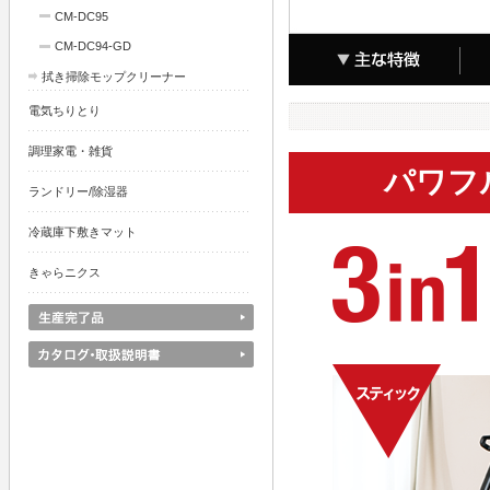
CM-DC95
CM-DC94-GD
拭き掃除モップクリーナー
電気ちりとり
調理家電・雑貨
パワフ
ランドリー/除湿器
冷蔵庫下敷きマット
きゃらニクス