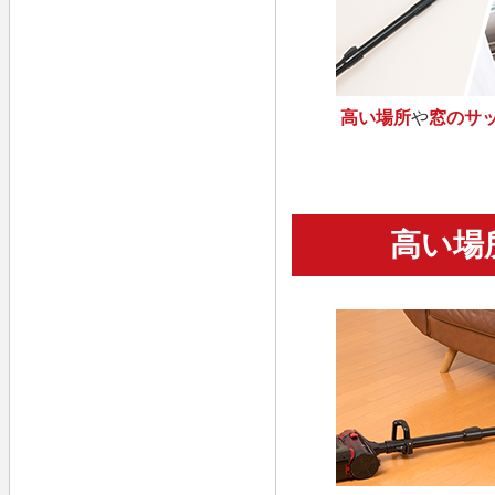
高い場所
や
窓のサ
高い場