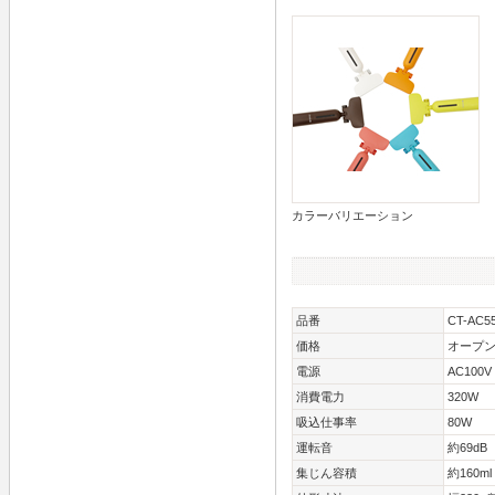
カラーバリエーション
品番
CT-AC5
価格
オープ
電源
AC100V 
消費電力
320W
吸込仕事率
80W
運転音
約69dB
集じん容積
約160ml