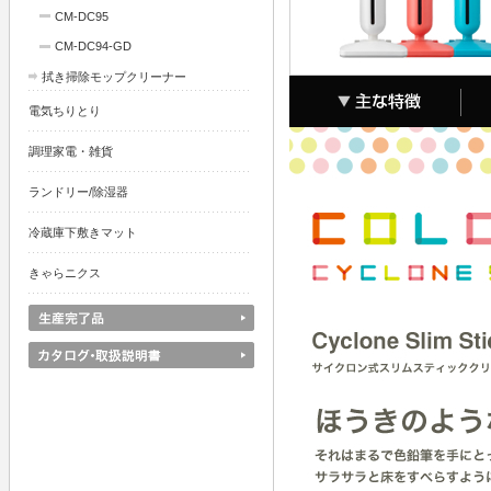
CM-DC95
CM-DC94-GD
拭き掃除モップクリーナー
電気ちりとり
調理家電・雑貨
ランドリー/除湿器
冷蔵庫下敷きマット
きゃらニクス