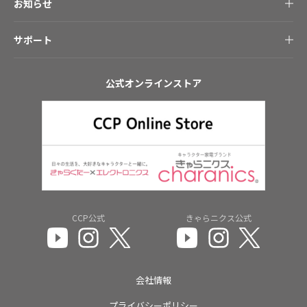
お知らせ
クリーナー
サポート
重要なお知らせ
回転モップクリーナー
消耗品・部品のご注文
公式オンラインストア
更新・新着情報
電気ちりとり
生産完了品
キッチン家電・雑貨
カタログ・取扱説明書
ランドリー・除湿器
お問い合わせ
キャラコーナー家電（きゃらニクス）
CCP公式
きゃらニクス公式
会社情報
プライバシーポリシー